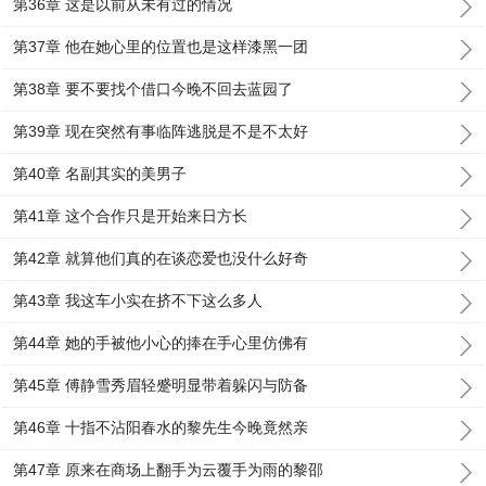
第36章 这是以前从未有过的情况
第37章 他在她心里的位置也是这样漆黑一团
第38章 要不要找个借口今晚不回去蓝园了
第39章 现在突然有事临阵逃脱是不是不太好
第40章 名副其实的美男子
第41章 这个合作只是开始来日方长
第42章 就算他们真的在谈恋爱也没什么好奇
第43章 我这车小实在挤不下这么多人
第44章 她的手被他小心的捧在手心里仿佛有
第45章 傅静雪秀眉轻蹙明显带着躲闪与防备
第46章 十指不沾阳春水的黎先生今晚竟然亲
第47章 原来在商场上翻手为云覆手为雨的黎邵