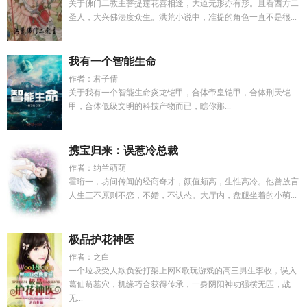
关于佛门二教主菩提莲花喜相逢，大道无形亦有形。且看西方二
圣人，大兴佛法度众生。洪荒小说中，准提的角色一直不是很...
我有一个智能生命
作者：君子倩
关于我有一个智能生命炎龙铠甲，合体帝皇铠甲，合体刑天铠
甲，合体低级文明的科技产物而已，瞧你那...
携宝归来：误惹冷总裁
作者：纳兰萌萌
霍珩一，坊间传闻的经商奇才，颜值颇高，生性高冷。他曾放言
人生三不原则不恋，不婚，不认怂。大厅内，盘腿坐着的小萌...
极品护花神医
作者：之白
一个垃圾受人欺负爱打架上网K歌玩游戏的高三男生李牧，误入
葛仙翁墓穴，机缘巧合获得传承，一身阴阳神功强横无匹，战
无...