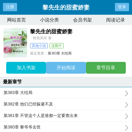
黎先生的甜蜜娇妻
注册
登录
网站首页
小说分类
会员书架
阅读记录
黎先生的甜蜜娇妻
粉色风车 著
其他小说
连载中
最近更新：
第383章 大结局
更新时间：
2025-03-02 20:02:20
加入书架
开始阅读
章节目录
最新章节
第383章 大结局
第382章 他们已经躲避不及
第381章 不管这个人是谁都一定要查出来
第380章 黎爷爷去世