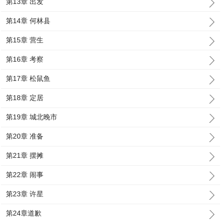
第13章 出发
第14章 何林县
第15章 营生
第16章 考察
第17章 松鼠鱼
第18章 定居
第19章 城北晚市
第20章 准备
第21章 摆摊
第22章 闹事
第23章 许星
第24章道歉