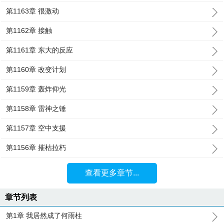
第1163章 很激动
第1162章 接触
第1161章 东大的反应
第1160章 改变计划
第1159章 轰炸仰光
第1158章 雷神之锤
第1157章 空中支援
第1156章 摧枯拉朽
查看更多章节...
章节列表
第1章 我居然成了何雨柱