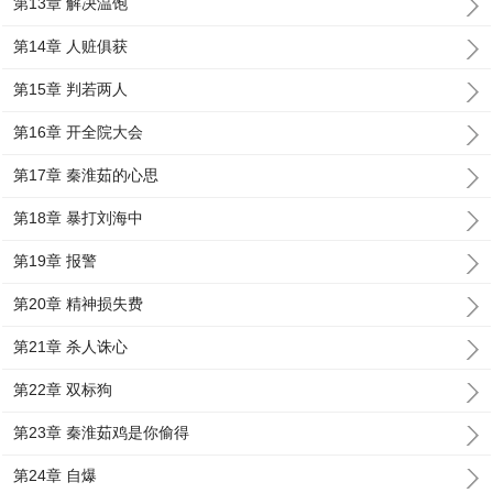
第13章 解决温饱
第14章 人赃俱获
第15章 判若两人
第16章 开全院大会
第17章 秦淮茹的心思
第18章 暴打刘海中
第19章 报警
第20章 精神损失费
第21章 杀人诛心
第22章 双标狗
第23章 秦淮茹鸡是你偷得
第24章 自爆