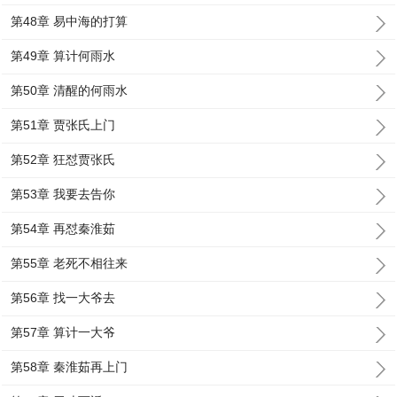
第48章 易中海的打算
第49章 算计何雨水
第50章 清醒的何雨水
第51章 贾张氏上门
第52章 狂怼贾张氏
第53章 我要去告你
第54章 再怼秦淮茹
第55章 老死不相往来
第56章 找一大爷去
第57章 算计一大爷
第58章 秦淮茹再上门