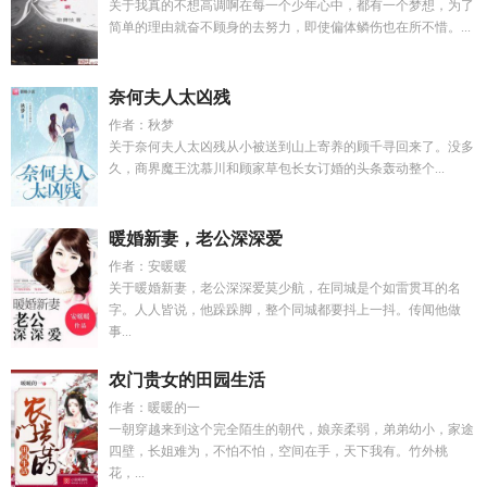
关于我真的不想高调啊在每一个少年心中，都有一个梦想，为了
简单的理由就奋不顾身的去努力，即使偏体鳞伤也在所不惜。...
奈何夫人太凶残
作者：秋梦
关于奈何夫人太凶残从小被送到山上寄养的顾千寻回来了。没多
久，商界魔王沈慕川和顾家草包长女订婚的头条轰动整个...
暖婚新妻，老公深深爱
作者：安暖暖
关于暖婚新妻，老公深深爱莫少航，在同城是个如雷贯耳的名
字。人人皆说，他跺跺脚，整个同城都要抖上一抖。传闻他做
事...
农门贵女的田园生活
作者：暖暖的一
一朝穿越来到这个完全陌生的朝代，娘亲柔弱，弟弟幼小，家途
四壁，长姐难为，不怕不怕，空间在手，天下我有。竹外桃
花，...