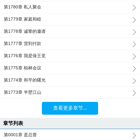
第1780章 私人聚会
第1779章 家庭和睦
第1778章 诚挚的邀请
第1777章 货到付款
第1776章 我是保王党
第1775章 柏林会议
第1774章 和平的曙光
第1773章 半壁江山
查看更多章节...
章节列表
第0001章 是总督