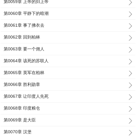
第0059章 上帝的归上帝
第0060章 平静下的暗潮
第0061章 事了拂衣去
第0062章 回到柏林
第0063章 要一个佣人
第0064章 该死的苏联人
第0065章 英军在柏林
第0066章 胜利勋章
第0067章 让印度人先死
第0068章 印度粮仓
第0069章 是大臣
第0070章 汉堡