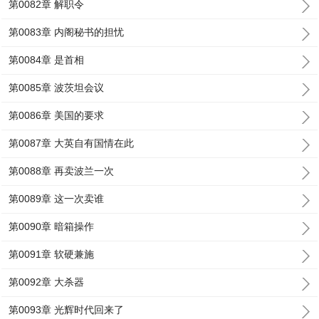
第0082章 解职令
第0083章 内阁秘书的担忧
第0084章 是首相
第0085章 波茨坦会议
第0086章 美国的要求
第0087章 大英自有国情在此
第0088章 再卖波兰一次
第0089章 这一次卖谁
第0090章 暗箱操作
第0091章 软硬兼施
第0092章 大杀器
第0093章 光辉时代回来了