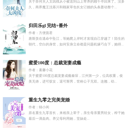
关于奈何夫人太凶残从小被送到山上寄养的顾千寻回来了。没多
久，商界魔王沈慕川和顾家草包长女订婚的头条轰动整个...
归田乐gl 完结+番外
作者：方便面君
唐斯羡在逃命中坠江，等她爬上岸时才发现自己穿越了！陌生的
朝代，空白的身世，如何安身立命都是问题机缘巧合下，她得...
蜜爱100度：总裁宠妻成瘾
作者：素馨小花
关于蜜爱100度总裁宠妻成瘾秦琛，江州第一少，位高权重，俊
美无俦，进可驭女，退可掰男，世称公子无双。连翘，幼...
重生九零之完美宠婚
作者：锦小闲
原名重生九零首长，来相亲上辈子，亲生母亲重男轻女，榨干她
最后一滴血肉。养父母利用她，堂妹处...