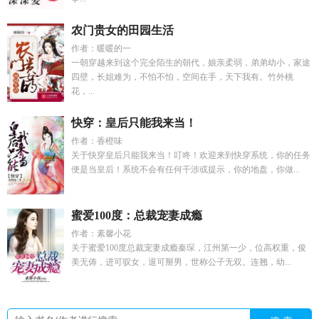
农门贵女的田园生活
作者：暖暖的一
一朝穿越来到这个完全陌生的朝代，娘亲柔弱，弟弟幼小，家途
四壁，长姐难为，不怕不怕，空间在手，天下我有。竹外桃
花，...
快穿：皇后只能我来当！
作者：香橙味
关于快穿皇后只能我来当！叮咚！欢迎来到快穿系统，你的任务
便是当皇后！系统不会有任何干涉或提示，你的地盘，你做...
蜜爱100度：总裁宠妻成瘾
作者：素馨小花
关于蜜爱100度总裁宠妻成瘾秦琛，江州第一少，位高权重，俊
美无俦，进可驭女，退可掰男，世称公子无双。连翘，幼...