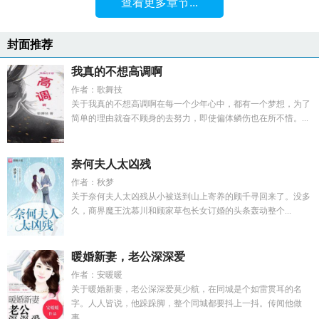
查看更多章节...
封面推荐
我真的不想高调啊
作者：歌舞技
关于我真的不想高调啊在每一个少年心中，都有一个梦想，为了
简单的理由就奋不顾身的去努力，即使偏体鳞伤也在所不惜。...
奈何夫人太凶残
作者：秋梦
关于奈何夫人太凶残从小被送到山上寄养的顾千寻回来了。没多
久，商界魔王沈慕川和顾家草包长女订婚的头条轰动整个...
暖婚新妻，老公深深爱
作者：安暖暖
关于暖婚新妻，老公深深爱莫少航，在同城是个如雷贯耳的名
字。人人皆说，他跺跺脚，整个同城都要抖上一抖。传闻他做
事...