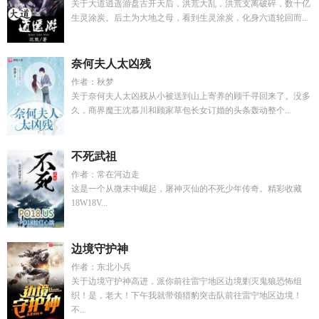
关于大道逍遥游盘古开天后，洪荒大乱，洪荒支离破碎，数十亿
生灵涂炭。后土为大地之母，看到生灵涂炭，化身六道轮回而...
奈何夫人太凶残
作者：秋梦
关于奈何夫人太凶残从小被送到山上寄养的顾千寻回来了。没多
久，商界魔王沈慕川和顾家草包长女订婚的头条轰动整个...
不死武祖
作者：常在河边走
这是一个从微末中崛起，屠神灭仙的不死少年传奇。精彩收藏
18W18V...
边境守护神
作者：东北小兵
关于边境守护神高进，派你前往雷宁地区边境剿灭鬼狼恐怖组
织！是，老大！下午我就带领猎豹突击队前往雷宁地区边境！
不...