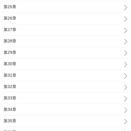
第25章
第26章
第27章
第28章
第29章
第30章
第31章
第32章
第33章
第34章
第35章