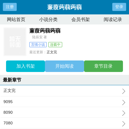
蒹葭蒟蒻蒟蒻
注册
登录
网站首页
小说分类
会员书架
阅读记录
蒹葭蒟蒻蒟蒻
陆辰安 著
言情小说
连载中
最近更新：
正文完
更新时间：
2025-03-09 01:00:02
加入书架
开始阅读
章节目录
最新章节
正文完
9095
8090
7080