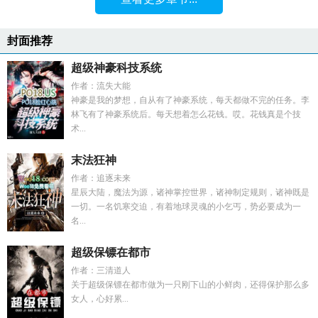
封面推荐
超级神豪科技系统
作者：流失大能
神豪是我的梦想，自从有了神豪系统，每天都做不完的任务。李
林飞有了神豪系统后。每天想着怎么花钱。哎。花钱真是个技
术...
末法狂神
作者：追逐未来
星辰大陆，魔法为源，诸神掌控世界，诸神制定规则，诸神既是
一切。一名饥寒交迫，有着地球灵魂的小乞丐，势必要成为一
名...
超级保镖在都市
作者：三清道人
关于超级保镖在都市做为一只刚下山的小鲜肉，还得保护那么多
女人，心好累...