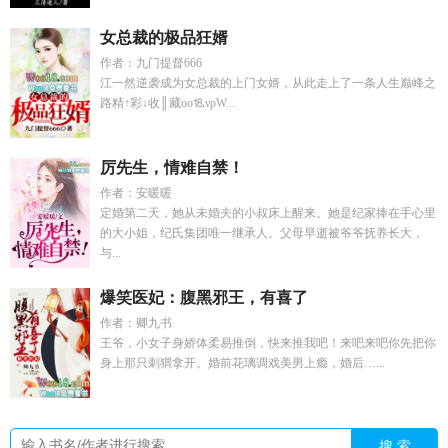
女总裁的极品狂婿
作者：九门提督666
江一然逆袭成为女总裁的上门女婿，从此走上了一条人生巅峰之
路精↑彩↓收║藏оо⒙νρW...
厉先生，情难自禁！
作者：安暖暖
定婚第二天，她从未婚夫的小叔床上醒来。她是纪家捧在手心里
的大小姐，纪氏集团唯一继承人。父母早逝被爷爷抚养长大，
与...
爆笑医妃：腹黑邪王，有喜了
作者：卿九书
王爷，小女子身娇体柔易推倒，快来推我吧！来吧来吧你先把你
身上那只刺猬拿开。婚前花璃调戏美男上瘾，婚后…...
搜 索