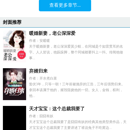
查看更多章节...
封面推荐
暖婚新妻，老公深深爱
作者：安暖暖
关于暖婚新妻，老公深深爱莫少航，在同城是个如雷贯耳的名
字。人人皆说，他跺跺脚，整个同城都要抖上一抖。传闻他做
事...
弃婿归来
作者：开水煮白菜
蛰伏3年，只等一朝！三年前被抛弃的江浩，三年后强势归来。
拿回本该属于他的，摧毁阻挠他的一切。女人，金钱，权利，
他...
天才宝宝：这个总裁我要了
作者：囧囧有妖
天才宝宝这个总裁我要了是囧囧有妖的经典其他类型类作品，天
才宝宝这个总裁我要了主要讲述了谁说兔子不吃窝边...