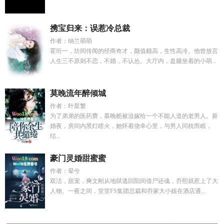
携宝归来：误惹冷总裁
作者：纳兰萌萌
霍珩一，坊间传闻的经商奇才，颜值颇高，生性高冷。他曾放言
人生三不原则不恋，不婚，不认怂。大厅内，盘腿坐着的小萌...
莫晚流年醉倾城
作者：叶星繁
为了弟弟的医药费，慕晚栀被迫嫁给一个不能人道的老男人。新
婚夜，房间内黑灯瞎火，她怀着侥幸心里，与男人同枕而眠，
结...
豪门灵婚甜蜜蜜
作者：晕兮
双洁，甜宠，爽文刚从地狱逃回阳间借尸还魂，乔熙就惹上了大
人物。一夜之间，堂堂FS集团总裁和乔家大小姐在酒店通...