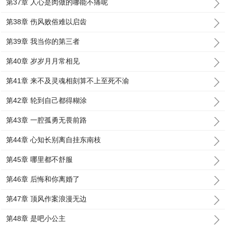
第37章 人心是肉做的哪能不痛呢
第38章 伤风败俗难以启齿
第39章 我当你的第三者
第40章 岁岁月月常相见
第41章 来不及灵魂相刻算不上至死不渝
第42章 轮到自己都得糊涂
第43章 一腔孤勇无畏前路
第44章 心知长别离自挂东南枝
第45章 哪里都不舒服
第46章 后悔和你离婚了
第47章 顶风作案浪漫无边
第48章 是吧小公主