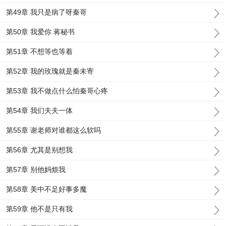
第49章 我只是病了呀秦哥
第50章 我爱你 蒋秘书
第51章 不想等也等着
第52章 我的玫瑰就是秦未寄
第53章 我不做点什么怕秦哥心疼
第54章 我们夫夫一体
第55章 谢老师对谁都这么软吗
第56章 尤其是别想我
第57章 别他妈烦我
第58章 美中不足好事多魔
第59章 他不是只有我