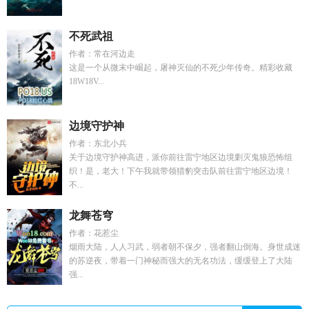
不死武祖
作者：常在河边走
这是一个从微末中崛起，屠神灭仙的不死少年传奇。精彩收藏
18W18V...
边境守护神
作者：东北小兵
关于边境守护神高进，派你前往雷宁地区边境剿灭鬼狼恐怖组
织！是，老大！下午我就带领猎豹突击队前往雷宁地区边境！
不...
龙舞苍穹
作者：花惹尘
烟雨大陆，人人习武，弱者朝不保夕，强者翻山倒海。身世成迷
的苏逆夜，带着一门神秘而强大的无名功法，缓缓登上了大陆
强...