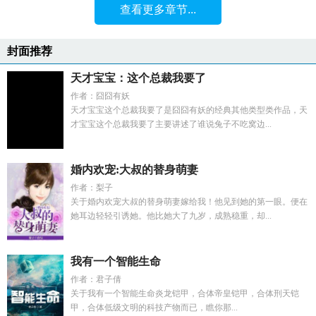
查看更多章节...
封面推荐
天才宝宝：这个总裁我要了
作者：囧囧有妖
天才宝宝这个总裁我要了是囧囧有妖的经典其他类型类作品，天
才宝宝这个总裁我要了主要讲述了谁说兔子不吃窝边...
婚内欢宠:大叔的替身萌妻
作者：梨子
关于婚内欢宠大叔的替身萌妻嫁给我！他见到她的第一眼。便在
她耳边轻轻引诱她。他比她大了九岁，成熟稳重，却...
我有一个智能生命
作者：君子倩
关于我有一个智能生命炎龙铠甲，合体帝皇铠甲，合体刑天铠
甲，合体低级文明的科技产物而已，瞧你那...