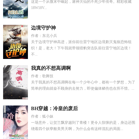
这是一个从微末中崛起，屠神灭仙的不死少年传奇。精彩收藏
18W18V...
边境守护神
作者：东北小兵
关于边境守护神高进，派你前往雷宁地区边境剿灭鬼狼恐怖组
织！是，老大！下午我就带领猎豹突击队前往雷宁地区边境！
不...
我真的不想高调啊
作者：歌舞技
关于我真的不想高调啊在每一个少年心中，都有一个梦想，为了
简单的理由就奋不顾身的去努力，即使偏体鳞伤也在所不惜。...
BH穿越：冷皇的废后
作者：狐小妹
一场意外，让贺兰飘穿越到了青楼！更令人惊悚的是，身边还围
绕着四个妖孽般美男天啊，为什么会有这样混乱的局面...