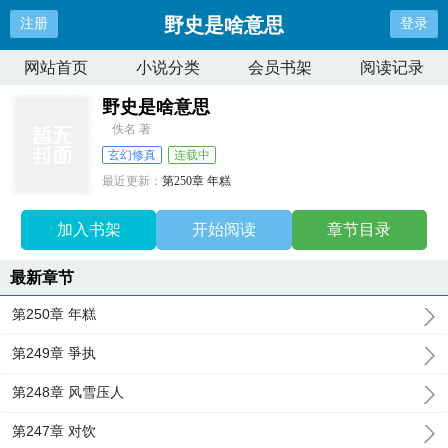
野史是啥意思
注册
登录
网站首页
小说分类
会员书架
阅读记录
野史是啥意思
佚名 著
玄幻修真
连载中
最近更新：
第250章 年糕
更新时间：
2026-05-08 14:12:56
加入书架
开始阅读
章节目录
最新章节
第250章 年糕
第249章 爭执
第248章 风雪压人
第247章 对饮