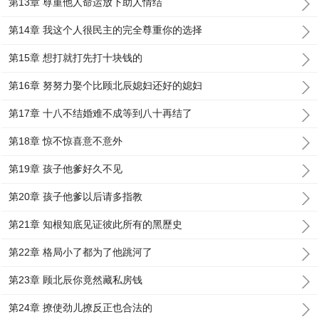
第13章 尊重他人命运放下助人情结
第14章 我这个人很民主的完全尊重你的选择
第15章 想打就打先打十块钱的
第16章 努努力娶个比顾北辰媳妇还好的媳妇
第17章 十八不结婚难不成等到八十再结了
第18章 惊不惊喜意不意外
第19章 孩子他爹好久不见
第20章 孩子他爹以后请多指教
第21章 知根知底见证彼此所有的黑歷史
第22章 格局小了都为了他跳河了
第23章 顾北辰你竟然藏私房钱
第24章 撩使劲儿撩反正也合法的