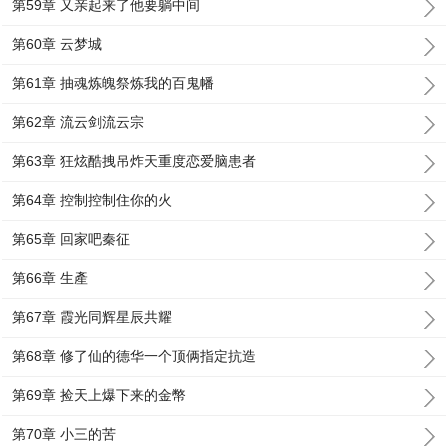
第59章 又亲起来了他要躺中间
第60章 云梦城
第61章 抽魂炼魄祭炼我的百鬼幡
第62章 流云剑流云宗
第63章 狂炫酷拽吊炸天重度恋爱脑患者
第64章 控制控制住你的火
第65章 回家吧秦征
第66章 生產
第67章 霞光同辉星辰共耀
第68章 修了仙的德华一个顶俩指定抗造
第69章 捡天上爆下来的金幣
第70章 小三的苦