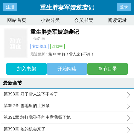
重生胖妻军嫂逆袭记
注册
登录
网站首页
小说分类
会员书架
阅读记录
重生胖妻军嫂逆袭记
佚名 著
玄幻修真
连载中
最近更新：
第393章 好了雪人这下不冷了
更新时间：
2026-04-08 20:08:12
加入书架
开始阅读
章节目录
最新章节
第393章 好了雪人这下不冷了
第392章 雪地里的土拨鼠
第391章 敢打我孙子的主意我撕了她
第390章 她的机会来了