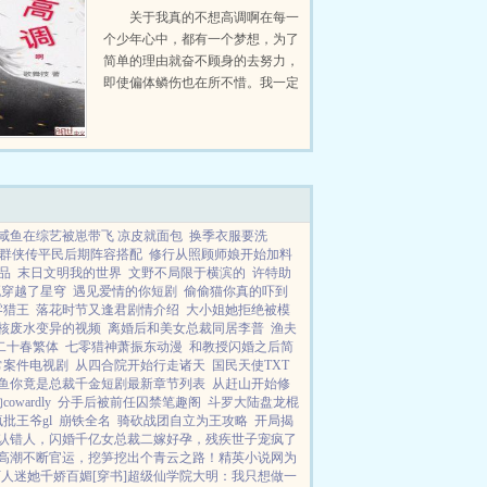
关于我真的不想高调啊在每一
个少年心中，都有一个梦想，为了
简单的理由就奋不顾身的去努力，
即使偏体鳞伤也在所不惜。我一定
要成为世界自由搏击冠军。这是一
个少年的青春梦，热血梦。...
咸鱼在综艺被崽带飞 凉皮就面包
换季衣服要洗
群侠传平民后期阵容搭配
修行从照顾师娘开始加料
品
末日文明我的世界
文野不局限于横滨的
许特助
死穿越了星穹
遇见爱情的你短剧
偷偷猫你真的吓到
零猎王
落花时节又逢君剧情介绍
大小姐她拒绝被模
核废水变异的视频
离婚后和美女总裁同居李普
渔夫
二十春繁体
七零猎神萧振东动漫
和教授闪婚之后简
常案件电视剧
从四合院开始行走诸天
国民天使TXT
鱼你竟是总裁千金短剧最新章节列表
从赶山开始修
owardly
分手后被前任囚禁笔趣阁
斗罗大陆盘龙棍
疯批王爷gl
崩铁全名
骑砍战团自立为王攻略
开局揭
认错人，闪婚千亿女总裁
二嫁好孕，残疾世子宠疯了
高潮不断
官运，挖笋挖出个青云之路！
精英小说网
为
人迷她千娇百媚[穿书]
超级仙学院
大明：我只想做一