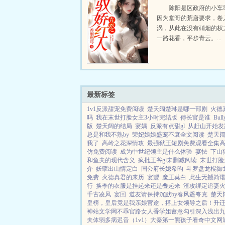
陈阳是区政府的小车
因为堂哥的荒唐要求，卷
涡，从此在没有硝烟的权
一路花香，平步青云。...
最新标签
1v1反派甜宠免费阅读
楚天阔楚琳是哪一部剧
火德
吗
我在末世打脸女主3小时完结版
傅长官是谁
Bu
版
楚天阔的结局
宴媀
反派有点甜gl
从赶山开始发
总是和我不熟by
荣妃娘娘盛宠不衰全文阅读
楚天
我了
高岭之花深情攻
最强狱王短剧免费观看全集
仿免费阅读
成为中世纪领主是什么体验
宴怯
下山
和鱼夫的现代含义
疯批王爷gl未删减阅读
末世打脸
介
妖孽出山情定白
国公府长媳希昀
斗罗盘龙棍御
免费
火德真君的来历
宴豐
魔王莫白
此生无撼简
行
换季的衣服是挂起来还是叠起来
渣攻绑定追妻
千古凌风
宴回
道友请保持沉默by春风遥夸克
楚天
皇榜，皇后竟是我亲娘
官途，搭上女领导之后！
升
神站文学网
不乖
官路女人香
学姐
蓄意勾引
深入浅出
夫体弱多病
迟音（1v1）
大秦第一熊孩子
看奇中文网