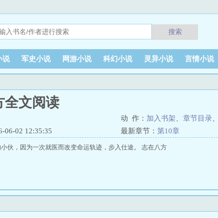
搜索
小说
军史小说
网游小说
科幻小说
灵异小说
言情小说
方全文阅读
动 作：
加入书架
、
章节目录
6-02 12:35:35
最新章节：
第10章
小伙，因为一次就医而改变命运轨迹，步入仕途。 志在八方