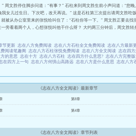
” 周文胜停住脚步问道：“有事？” 石柱来到周文胜生前小声问道：“您晚
晚我女儿过生日。下次吧，改天再说。” 这是石柱第三次提出请周文胜吃
，就被从办公室里来的张悦给叫住了：“石柱你等一下。” 周文胜正要去
在一旁看着两个人，心想张悦叫他干什么呀？ 大约两三分钟后，周文胜转
章节更新
志在八方免费阅读
志在八方石柱全文免费阅读
志在八方最新
免费阅读笔趣阁
志在八方石柱张悦免费阅读
志在八方全文阅读
志在四
八方的意思
志在十方
志在八方石柱
志在四方什么意思?
志在八方完整
志在四方上一句
志在八方何惧山高路远
志在八方是什么意思
志在八方
《志在八方全文阅读》最新章节
章
第8章
章
第4章
《志在八方全文阅读》章节列表