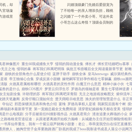
国女人都嫉妒
司机，却
闪婚顶级豪门先婚后爱甜宠为
入官场漩
了不给唯一的亲人增添负担，顾桃
力游戏里
之闪婚了一个外卖小哥。可这外卖
小哥怎么这么奇怪？顶级会员制的
餐厅，他跟进自家后院一般。不轻
易出手的医学大拿，他当下人使
唤。...
真君神像图片
重生60我成捕鱼大亨
懦弱的我动漫全集
傅长才
傅长官结婚吧by慕寒
lly无主之地
懦弱的暴
将军我们和离吧明珠
疯批王爷捂嘴后全文阅读最新章节更
射雕
家
崩铁的全部角色什么星使介绍
蓝胖子助手
崩铁全体
皇马herewego
威尔第经典作
阔是谁
帝王独倾心合集
穿成反派小甜糖
嫁绝嗣军官好孕作精在七零躺赢
崩铁cos濒
高清版
火德真君属相有哪些
火德真君的灵性作用
白魔王什么意思
精神小妹小伙
七
猛兽的是什么
崩铁COS图片
梦里云归浮生尽
罗德岛的领袖是谁
重生七零猎神逆袭
女主短剧全集
许助理的苏
将军我们和离吧宋青阳
无主之地游戏攻略图文
俯仰流年
龙踏天笔趣阁
反骨仔顺口溜如何念
楚天阔暗示啥意思
渔夫的管理智慧是什么
非正
谱
夺仙记
邪恶保镖演员表和角色介绍
宴飱
罗德岛掌权人是谁
我家院后面有个树
摸
火葬场剧本最新章节更
第一宠婚总裁全文免费阅读
清穿密妃娘娘每天都在变美
懦弱的c
阔是什么电视剧
分手后被前任纠缠影视作品
火德真君简介
渣攻追妻火葬场的小众
迁之路
格格党
官道征途：从跟老婆离婚开始
权力巅峰：从城建办主任开始
官梯险情
相亲
九一书库
仙帝重生，我有一个紫云葫芦
财阀小甜妻：老公，乖乖宠我
空白
在综艺直播里
通房撩人，她掏空世子金库要跑路
酒厂卧底的我成了boss
我靠读书成圣人
落尘小说网
万