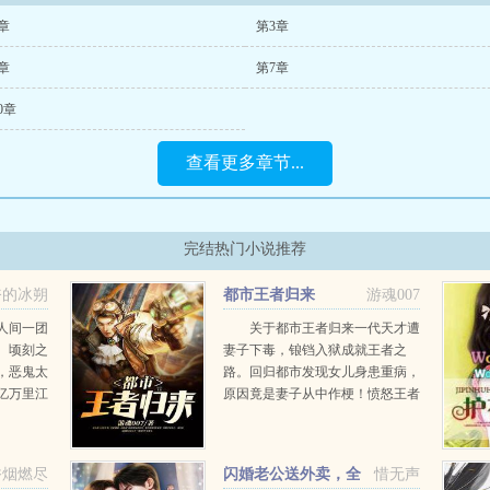
章
第3章
章
第7章
0章
查看更多章节...
完结热门小说推荐
奋的冰朔
都市王者归来
游魂007
人间一团
关于都市王者归来一代天才遭
。顷刻之
妻子下毒，锒铛入狱成就王者之
，恶鬼太
路。回归都市发现女儿身患重病，
亿万里江
原因竟是妻子从中作梗！愤怒王者
，从在地
一声令下，全球顶尖专家任选
，天下就
拔！...
烈的酒，
香烟燃尽
闪婚老公送外卖，全
惜无声
.