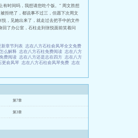
上有时间吗，我想请您吃个饭。” 周文胜想
饭被拒绝了，都说事不过三，但愿下次周文
找张悦，见她出来了，就走过去把手中的文件
身回了办公室，石柱走到张悦面前笑着问
更新章节列表
志在八方石柱俞凤琴全文免费
方怎么解释
志在八方石柱免费阅读
志在八方
版免费阅读
志在八方还是志在四方
志在八方
石更俞凤琴
志在八方石柱俞凤琴免费
志在
第7章
第3章