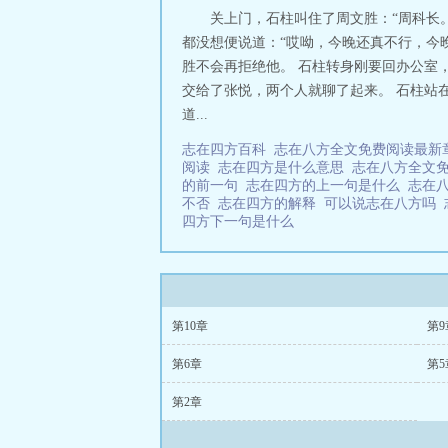
关上门，石柱叫住了周文胜：“周科长。
都没想便说道：“哎呦，今晚还真不行，今
胜不会再拒绝他。 石柱转身刚要回办公室
交给了张悦，两个人就聊了起来。 石柱站
道...
志在四方百科
志在八方全文免费阅读最新
阅读
志在四方是什么意思
志在八方全文
的前一句
志在四方的上一句是什么
志在
不否
志在四方的解释
可以说志在八方吗
四方下一句是什么
第10章
第9
第6章
第5
第2章