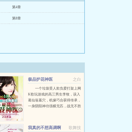
第4章
第8章
极品护花神医
之白
一个垃圾受人欺负爱打架上网
K歌玩游戏的高三男生李牧，误入
葛仙翁墓穴，机缘巧合获得传承，
一身阴阳神功强横无匹，战无不胜
攻无不克，不但可医人，更可驱鬼
神，救得无数美女佳人，俘获无数
芳心，轻松搞笑YD爽。之白新书
我真的不想高调啊
歌舞技
期待您的支持！精↑彩↓收║...