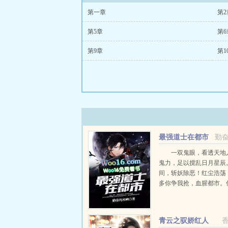
第一章
第2
第5章
第6
第9章
第1
最强道士在都市
勤
一双鬼眼，看透天地
鬼力，足以搅乱日月星辰
间，斩妖除恶！红尘浩荡
多你争我抢，血腥都市。
山，谁敢纵横？他叫陶夏
下墓穴得到鬼眼神通开始
是他的！最美的菇凉，最
青云之驭娇红人
最传奇的故事，最浩瀚的..