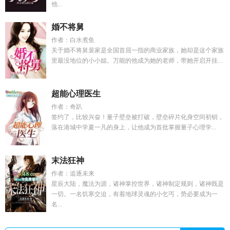
他...
婚不将舅
作者：白水煮鱼
关于婚不将舅裴家是全国首屈一指的商业家族，她却是这个家族
里最没地位的小小姐。万能的他成为她的老师，带她开启开挂...
超能心理医生
作者：奇趴
签约了，比较兴奋！量子壁垒被打破，壁垒碎片化身空间初钥，
落在港城中学夏一凡的身上，让他成为首批掌握量子心理学...
末法狂神
作者：追逐未来
星辰大陆，魔法为源，诸神掌控世界，诸神制定规则，诸神既是
一切。一名饥寒交迫，有着地球灵魂的小乞丐，势必要成为一
名...