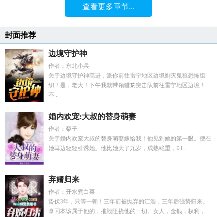
查看更多章节...
封面推荐
边境守护神
作者：东北小兵
关于边境守护神高进，派你前往雷宁地区边境剿灭鬼狼恐怖组
织！是，老大！下午我就带领猎豹突击队前往雷宁地区边境！
不...
婚内欢宠:大叔的替身萌妻
作者：梨子
关于婚内欢宠大叔的替身萌妻嫁给我！他见到她的第一眼。便在
她耳边轻轻引诱她。他比她大了九岁，成熟稳重，却...
弃婿归来
作者：开水煮白菜
蛰伏3年，只等一朝！三年前被抛弃的江浩，三年后强势归来。
拿回本该属于他的，摧毁阻挠他的一切。女人，金钱，权利，