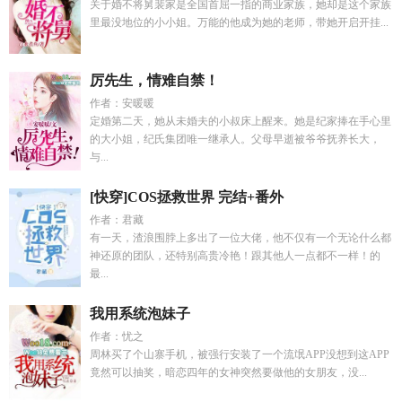
关于婚不将舅裴家是全国首屈一指的商业家族，她却是这个家族
里最没地位的小小姐。万能的他成为她的老师，带她开启开挂...
厉先生，情难自禁！
作者：安暖暖
定婚第二天，她从未婚夫的小叔床上醒来。她是纪家捧在手心里
的大小姐，纪氏集团唯一继承人。父母早逝被爷爷抚养长大，
与...
[快穿]COS拯救世界 完结+番外
作者：君藏
有一天，渣浪围脖上多出了一位大佬，他不仅有一个无论什么都
神还原的团队，还特别高贵冷艳！跟其他人一点都不一样！的
最...
我用系统泡妹子
作者：忧之
周林买了个山寨手机，被强行安装了一个流氓APP没想到这APP
竟然可以抽奖，暗恋四年的女神突然要做他的女朋友，没...