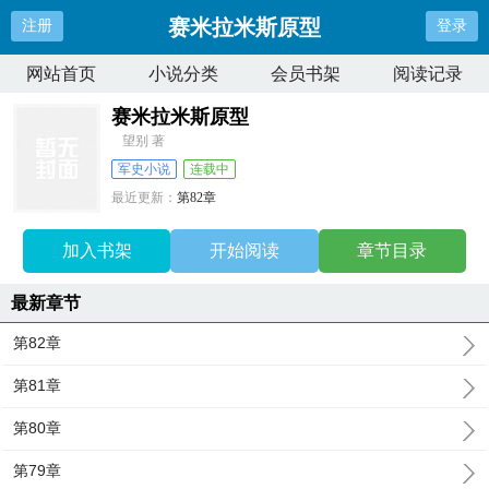
赛米拉米斯原型
注册
登录
网站首页
小说分类
会员书架
阅读记录
赛米拉米斯原型
望别 著
军史小说
连载中
最近更新：
第82章
更新时间：
2026-01-06 22:05:40
加入书架
开始阅读
章节目录
最新章节
第82章
第81章
第80章
第79章