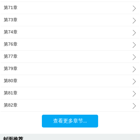
第71章
第73章
第74章
第76章
第77章
第79章
第80章
第81章
第82章
查看更多章节...
封面推荐