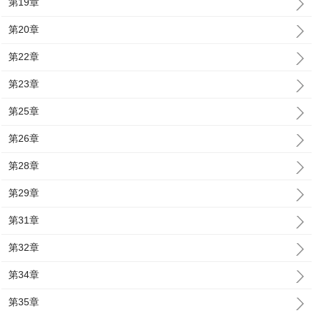
第19章
第20章
第22章
第23章
第25章
第26章
第28章
第29章
第31章
第32章
第34章
第35章