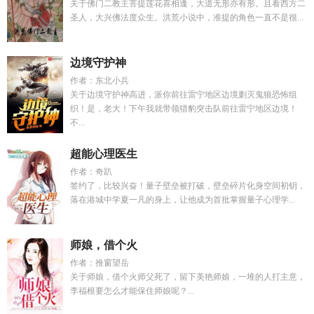
关于佛门二教主菩提莲花喜相逢，大道无形亦有形。且看西方二
圣人，大兴佛法度众生。洪荒小说中，准提的角色一直不是很...
边境守护神
作者：东北小兵
关于边境守护神高进，派你前往雷宁地区边境剿灭鬼狼恐怖组
织！是，老大！下午我就带领猎豹突击队前往雷宁地区边境！
不...
超能心理医生
作者：奇趴
签约了，比较兴奋！量子壁垒被打破，壁垒碎片化身空间初钥，
落在港城中学夏一凡的身上，让他成为首批掌握量子心理学...
师娘，借个火
作者：推窗望岳
关于师娘，借个火师父死了，留下美艳师娘，一堆的人打主意，
李福根要怎么才能保住师娘呢？...